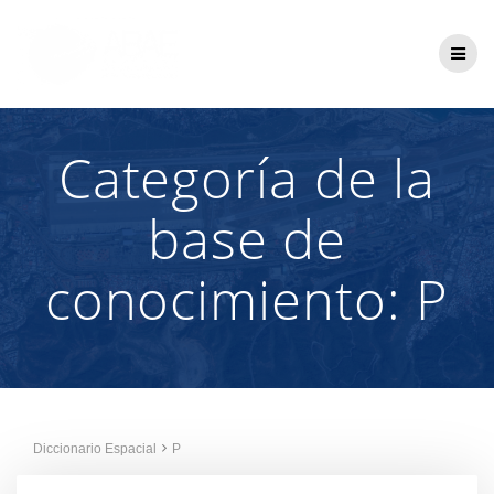
Saltar
al
contenido
Categoría de la
base de
conocimiento:
P
Diccionario Espacial
P