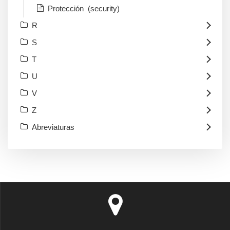
Protección (security)
R
S
T
U
V
Z
Abreviaturas