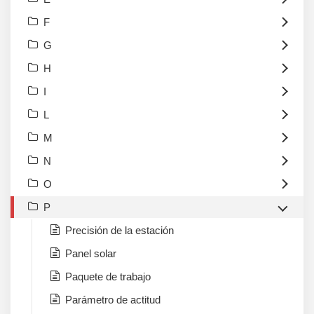
F
G
H
I
L
M
N
O
P
Precisión de la estación
Panel solar
Paquete de trabajo
Parámetro de actitud