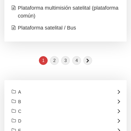
Plataforma multimisión satelital (plataforma
común)
Plataforma satelital / Bus
1
2
3
4
A
B
C
D
E