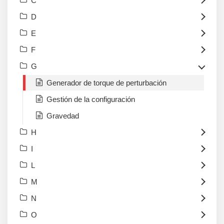
C
D
E
F
G
Generador de torque de perturbación
Gestión de la configuración
Gravedad
H
I
L
M
N
O