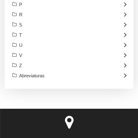
P
R
S
T
U
V
Z
Abreviaturas