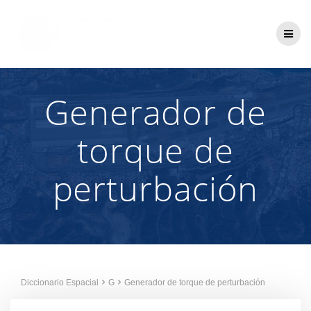
Saltar
al
contenido
Generador de
torque de
perturbación
Diccionario Espacial
G
Generador de torque de perturbación