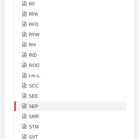
RF
RFA
RFD
RFW
RH
RID
ROD
r.m.s.
SCC
SEE
SEP
SRR
STM
SVT