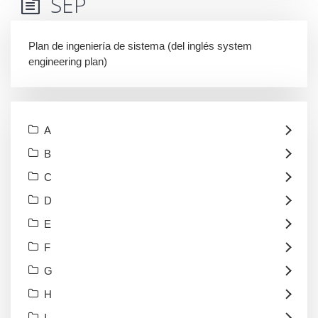
SEP
Plan de ingeniería de sistema (del inglés system
engineering plan)
A
B
C
D
E
F
G
H
I