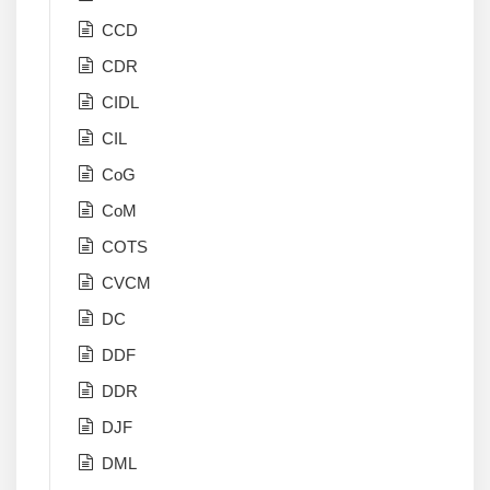
CCD
CDR
CIDL
CIL
CoG
CoM
COTS
CVCM
DC
DDF
DDR
DJF
DML