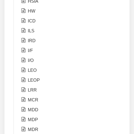
HSIA
HW
ICD
ILS
IRD
I/F
I/O
LEO
LEOP
LRR
MCR
MDD
MDP
MDR