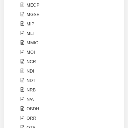
MEOP
MGSE
MIP
MLI
MMIC
MOI
NCR
NDI
NDT
NRB
N/A
OBDH
ORR
OTS