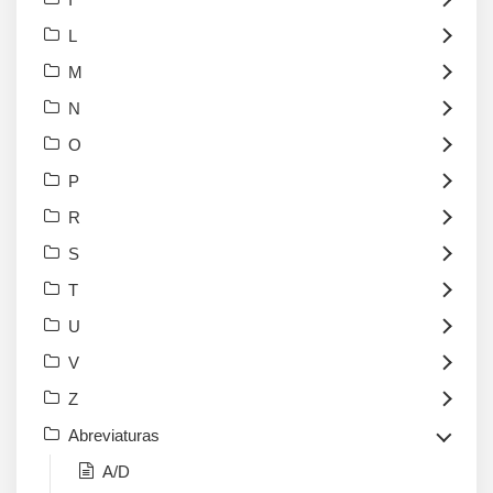
L
M
N
O
P
R
S
T
U
V
Z
Abreviaturas
A/D