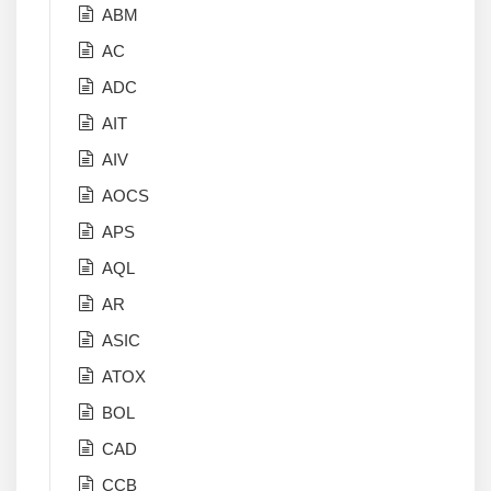
ABM
AC
ADC
AIT
AIV
AOCS
APS
AQL
AR
ASIC
ATOX
BOL
CAD
CCB