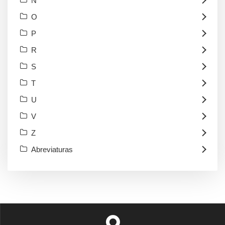
N
O
P
R
S
T
U
V
Z
Abreviaturas