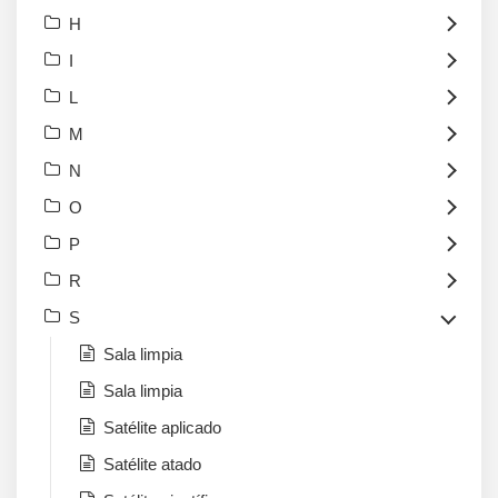
H
I
L
M
N
O
P
R
S
Sala limpia
Sala limpia
Satélite aplicado
Satélite atado