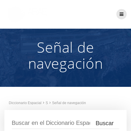
Saltar
al
contenido
Señal de
navegación
Diccionario Espacial
S
Señal de navegación