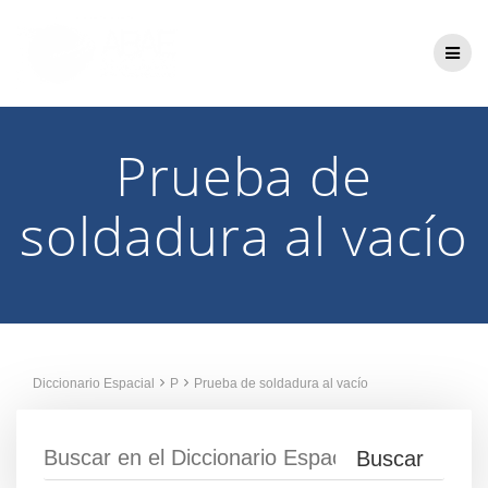
Saltar
al
contenido
Prueba de
soldadura al vacío
Diccionario Espacial
P
Prueba de soldadura al vacío