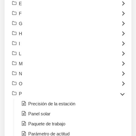
E
F
G
H
I
L
M
N
O
P
Precisión de la estación
Panel solar
Paquete de trabajo
Parámetro de actitud