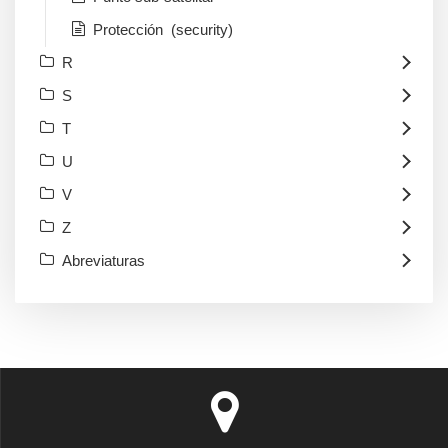
Protección (security)
R
S
T
U
V
Z
Abreviaturas