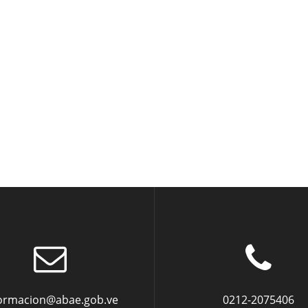
formacion@abae.gob.ve
0212-2075406