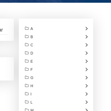
A
B
C
D
E
F
G
H
I
L
M