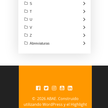
S
T
U
V
Z
Abreviaturas
© 2026 ABAE. Construido
utilizando WordPress y el
Highlight