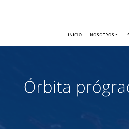
Saltar
al
contenido
INICIO
NOSOTROS
Órbita prógra