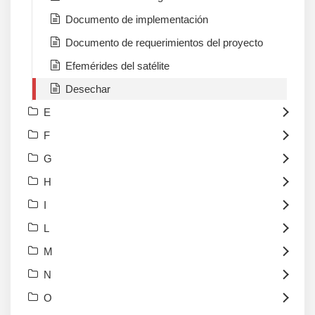
Documento de implementación
Documento de requerimientos del proyecto
Efemérides del satélite
Desechar
E
F
G
H
I
L
M
N
O