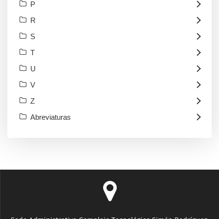
P
R
S
T
U
V
Z
Abreviaturas