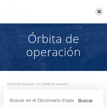
Saltar
al
contenido
Órbita de
operación
Diccionario Espacial
O
Órbita de operación