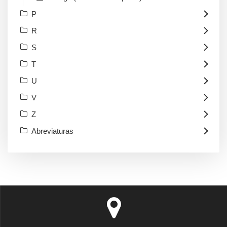
P
R
S
T
U
V
Z
Abreviaturas