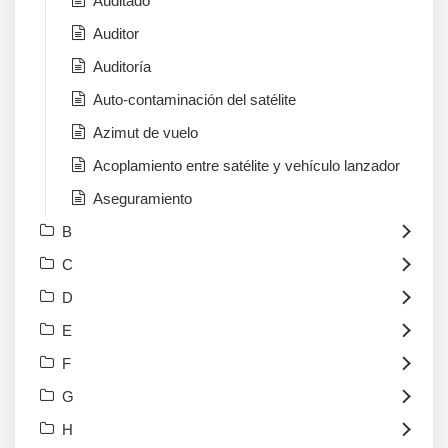
Auditado
Auditor
Auditoría
Auto-contaminación del satélite
Azimut de vuelo
Acoplamiento entre satélite y vehículo lanzador
Aseguramiento
B
C
D
E
F
G
H