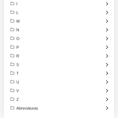
I
L
M
N
O
P
R
S
T
U
V
Z
Abreviaturas