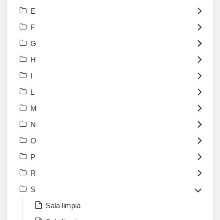
E
F
G
H
I
L
M
N
O
P
R
S
Sala limpia