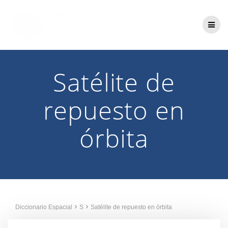
Saltar
al
contenido
Satélite de
repuesto en
órbita
Diccionario Espacial
S
Satélite de repuesto en órbita