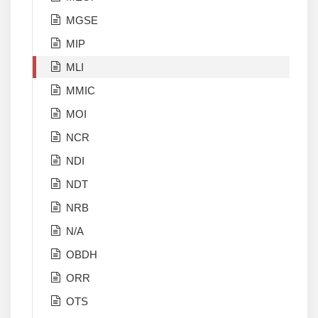
MGSE
MIP
MLI
MMIC
MOI
NCR
NDI
NDT
NRB
N/A
OBDH
ORR
OTS