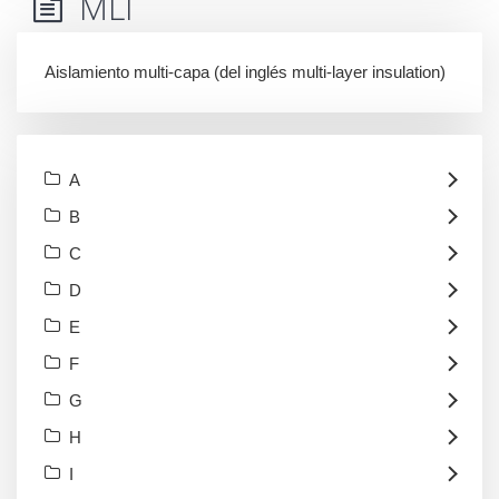
MLI
Aislamiento multi-capa (del inglés multi-layer insulation)
A
B
C
D
E
F
G
H
I