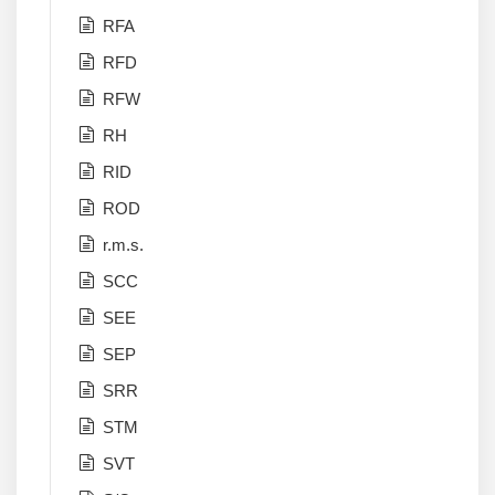
RFA
RFD
RFW
RH
RID
ROD
r.m.s.
SCC
SEE
SEP
SRR
STM
SVT