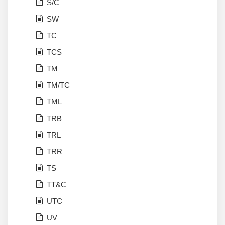
S/C
SW
TC
TCS
TM
TM/TC
TML
TRB
TRL
TRR
TS
TT&C
UTC
UV