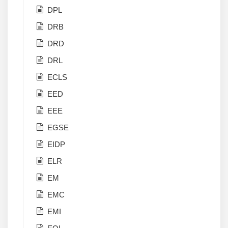
DPL
DRB
DRD
DRL
ECLS
EED
EEE
EGSE
EIDP
ELR
EM
EMC
EMI