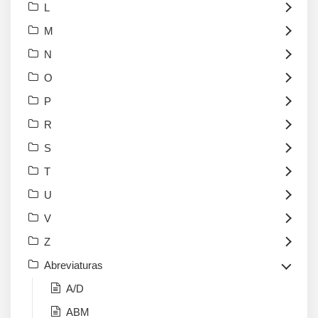
L
M
N
O
P
R
S
T
U
V
Z
Abreviaturas
A/D
ABM