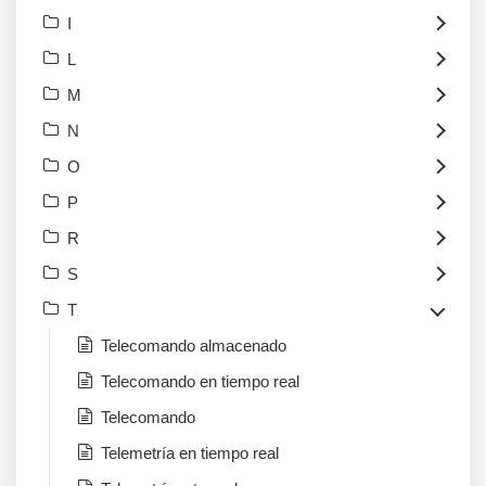
I
L
M
N
O
P
R
S
T
Telecomando almacenado
Telecomando en tiempo real
Telecomando
Telemetría en tiempo real