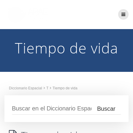
Saltar
al
contenido
Tiempo de vida
Diccionario Espacial
T
Tiempo de vida