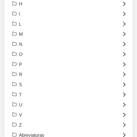
H
I
L
M
N
O
P
R
S
T
U
V
Z
Abreviaturas