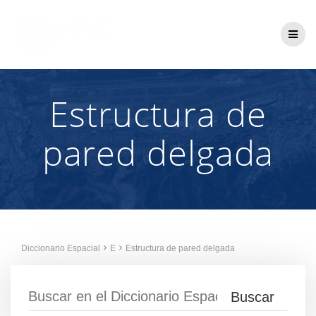
Saltar
al
contenido
Estructura de
pared delgada
Diccionario Espacial
E
Estructura de pared delgada