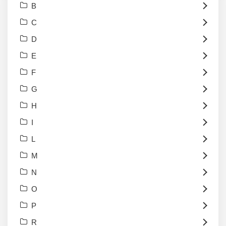
B
C
D
E
F
G
H
I
L
M
N
O
P
R