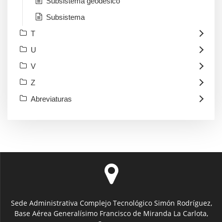
Subsistema geodésico
Subsistema
T
U
V
Z
Abreviaturas
Sede Administrativa Complejo Tecnológico Simón Rodríguez,
Base Aérea Generalísimo Francisco de Miranda La Carlota,