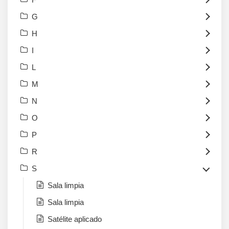
G
H
I
L
M
N
O
P
R
S
Sala limpia
Sala limpia
Satélite aplicado