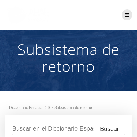
Saltar
al
contenido
Subsistema de
retorno
Diccionario Espacial
S
Subsistema de retorno