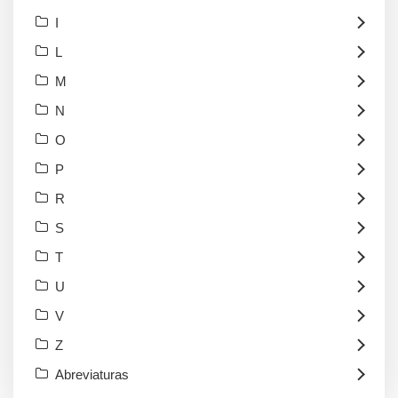
I
L
M
N
O
P
R
S
T
U
V
Z
Abreviaturas