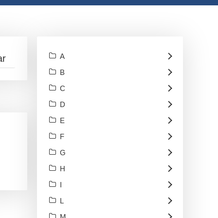
A
B
C
D
E
F
G
H
I
L
M