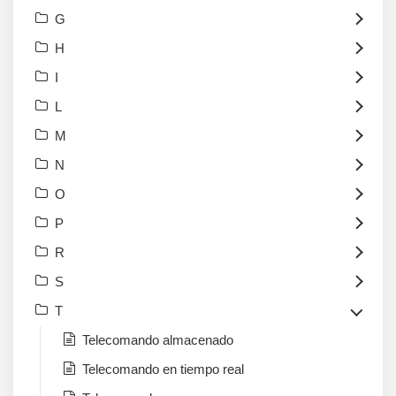
G
H
I
L
M
N
O
P
R
S
T
Telecomando almacenado
Telecomando en tiempo real