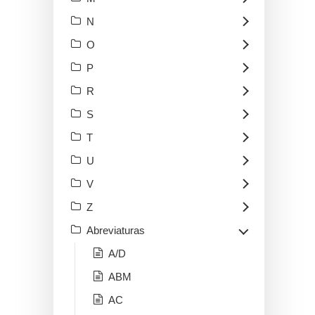
N
O
P
R
S
T
U
V
Z
Abreviaturas
A/D
ABM
AC