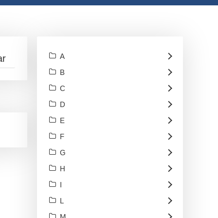
A
B
C
D
E
F
G
H
I
L
M