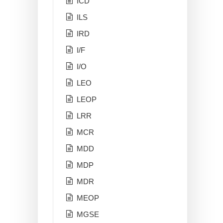
ICD
ILS
IRD
I/F
I/O
LEO
LEOP
LRR
MCR
MDD
MDP
MDR
MEOP
MGSE