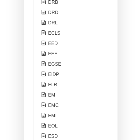
DRB
DRD
DRL
ECLS
EED
EEE
EGSE
EIDP
ELR
EM
EMC
EMI
EOL
ESD