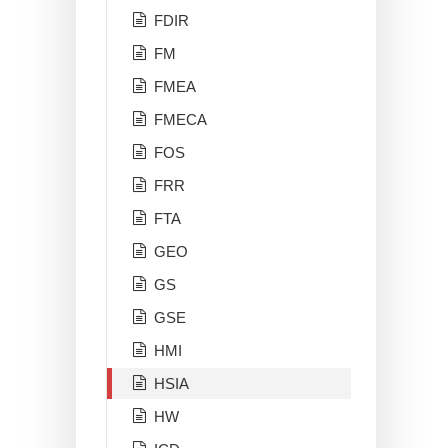
FDIR
FM
FMEA
FMECA
FOS
FRR
FTA
GEO
GS
GSE
HMI
HSIA
HW