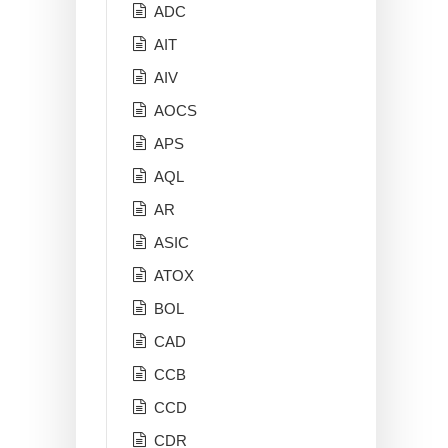
ADC
AIT
AIV
AOCS
APS
AQL
AR
ASIC
ATOX
BOL
CAD
CCB
CCD
CDR