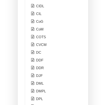
CIDL
CIL
CoG
CoM
COTS
CVCM
DC
DDF
DDR
DJF
DML
DMPL
DPL