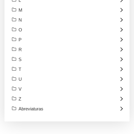
L
M
N
O
P
R
S
T
U
V
Z
Abreviaturas