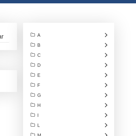
A
B
C
D
E
F
G
H
I
L
M