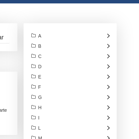
A
B
C
D
E
F
G
H
arte
I
L
M