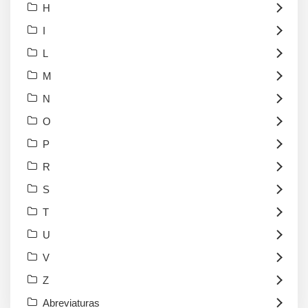
H
I
L
M
N
O
P
R
S
T
U
V
Z
Abreviaturas