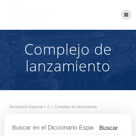
Saltar
al
contenido
Complejo de
lanzamiento
Diccionario Espacial
C
Complejo de lanzamiento