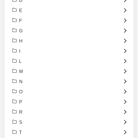
D
E
F
G
H
I
L
M
N
O
P
R
S
T