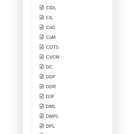
CIDL
CIL
CoG
CoM
COTS
CVCM
DC
DDF
DDR
DJF
DML
DMPL
DPL