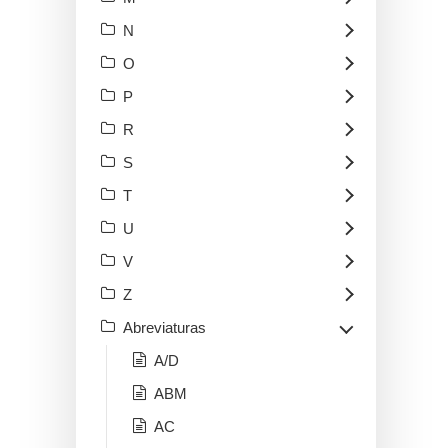
N
O
P
R
S
T
U
V
Z
Abreviaturas
A/D
ABM
AC