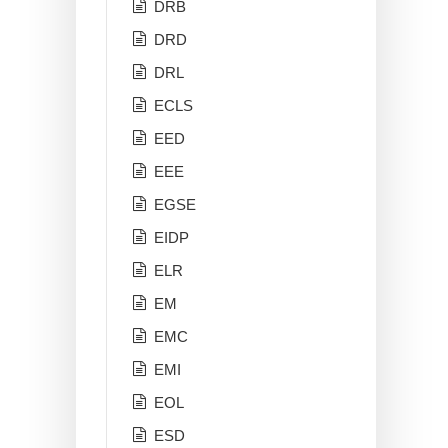
DRB
DRD
DRL
ECLS
EED
EEE
EGSE
EIDP
ELR
EM
EMC
EMI
EOL
ESD