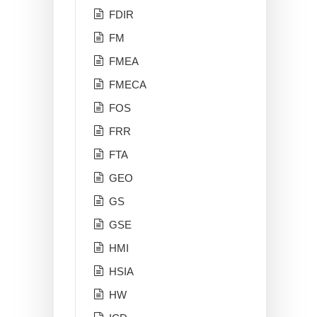
FDIR
FM
FMEA
FMECA
FOS
FRR
FTA
GEO
GS
GSE
HMI
HSIA
HW