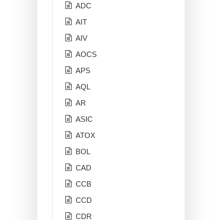
ADC
AIT
AIV
AOCS
APS
AQL
AR
ASIC
ATOX
BOL
CAD
CCB
CCD
CDR