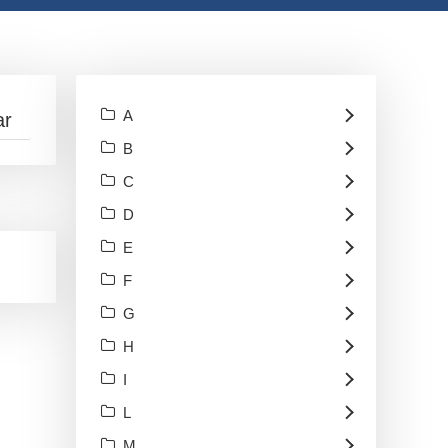
A
B
C
D
E
F
G
H
I
L
M