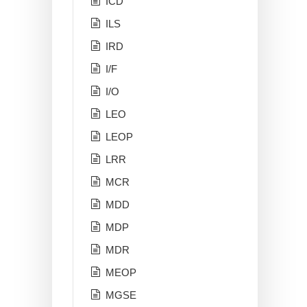
ICD
ILS
IRD
I/F
I/O
LEO
LEOP
LRR
MCR
MDD
MDP
MDR
MEOP
MGSE