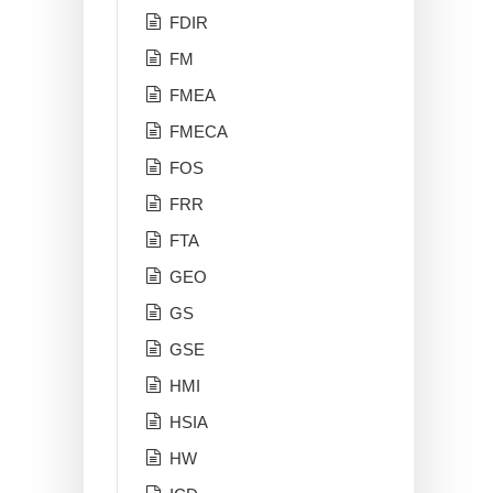
FDIR
FM
FMEA
FMECA
FOS
FRR
FTA
GEO
GS
GSE
HMI
HSIA
HW