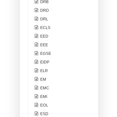
DRB
DRD
DRL
ECLS
EED
EEE
EGSE
EIDP
ELR
EM
EMC
EMI
EOL
ESD