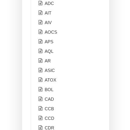
ADC
AIT
AIV
AOCS
APS
AQL
AR
ASIC
ATOX
BOL
CAD
CCB
CCD
CDR