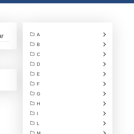
A
B
C
D
E
F
G
H
I
L
M