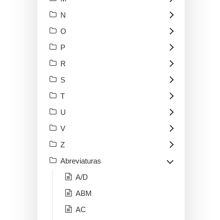
N
O
P
R
S
T
U
V
Z
Abreviaturas
A/D
ABM
AC