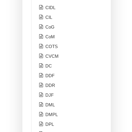
CIDL
CIL
CoG
CoM
COTS
CVCM
DC
DDF
DDR
DJF
DML
DMPL
DPL