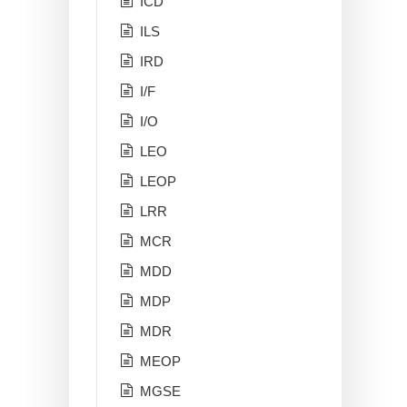
ICD
ILS
IRD
I/F
I/O
LEO
LEOP
LRR
MCR
MDD
MDP
MDR
MEOP
MGSE