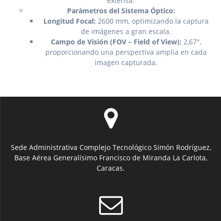
extensa.
Parámetros del Sistema Óptico:
Longitud Focal:
2600 mm, optimizando la captura
de imágenes a gran escala.
Campo de Visión (FOV – Field of View):
2,67°,
proporcionando una perspectiva amplia en cada
imagen capturada.
Sede Administrativa Complejo Tecnológico Simón Rodríguez,
Base Aérea Generalísimo Francisco de Miranda La Carlota,
Caracas.