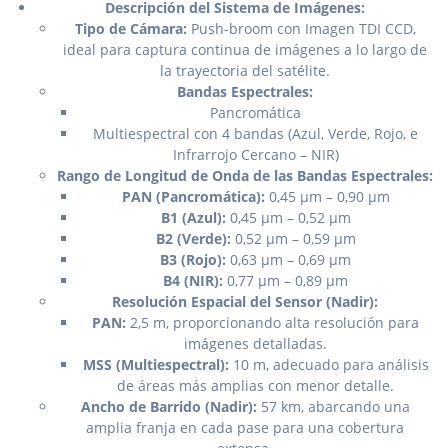
Descripción del Sistema de Imágenes:
Tipo de Cámara:
Push-broom con Imagen TDI CCD,
ideal para captura continua de imágenes a lo largo de
la trayectoria del satélite.
Bandas Espectrales:
Pancromática
Multiespectral con 4 bandas (Azul, Verde, Rojo, e
Infrarrojo Cercano – NIR)
Rango de Longitud de Onda de las Bandas Espectrales:
PAN (Pancromática):
0,45 μm – 0,90 μm
B1 (Azul):
0,45 μm – 0,52 μm
B2 (Verde):
0,52 μm – 0,59 μm
B3 (Rojo):
0,63 μm – 0,69 μm
B4 (NIR):
0,77 μm – 0,89 μm
Resolución Espacial del Sensor (Nadir):
PAN:
2,5 m, proporcionando alta resolución para
imágenes detalladas.
MSS (Multiespectral):
10 m, adecuado para análisis
de áreas más amplias con menor detalle.
Ancho de Barrido (Nadir):
57 km, abarcando una
amplia franja en cada pase para una cobertura