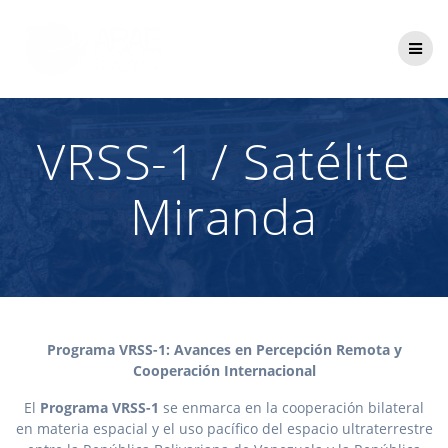
Saltar
al
contenido
VRSS-1 / Satélite
Miranda
Programa VRSS-1: Avances en Percepción Remota y
Cooperación Internacional
El
Programa VRSS-1
se enmarca en la cooperación bilateral
en materia espacial y el uso pacífico del espacio ultraterrestre