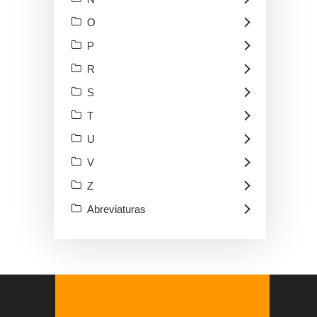
O
P
R
S
T
U
V
Z
Abreviaturas