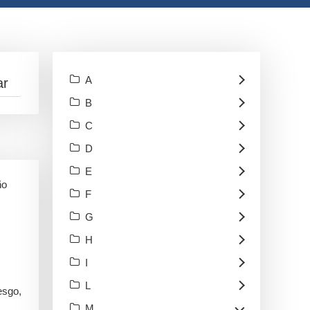
A
B
C
D
E
ño
F
G
H
I
L
esgo,
M