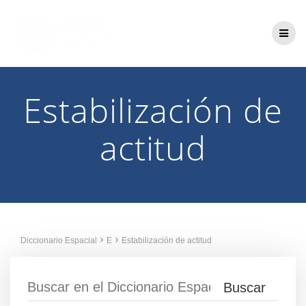
Saltar
al
contenido
Estabilización de
actitud
Diccionario Espacial
E
Estabilización de actitud