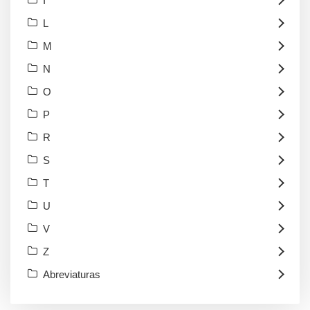
I
L
M
N
O
P
R
S
T
U
V
Z
Abreviaturas