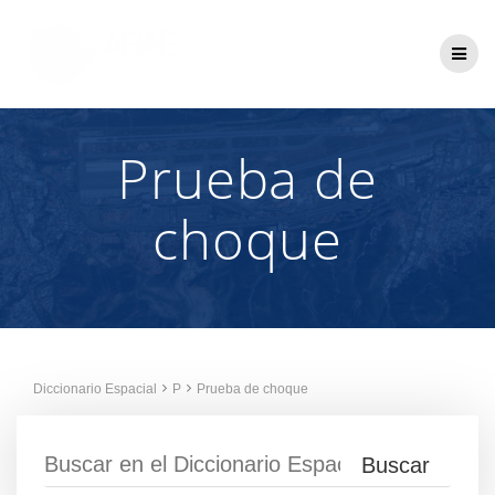
Saltar
al
contenido
Prueba de
choque
Diccionario Espacial
P
Prueba de choque