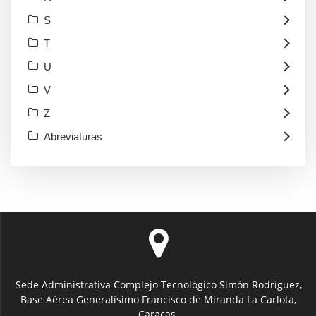
S
T
U
V
Z
Abreviaturas
Sede Administrativa Complejo Tecnológico Simón Rodríguez,
Base Aérea Generalísimo Francisco de Miranda La Carlota,
Caracas.