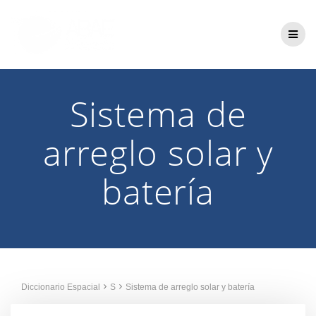
Saltar
al
contenido
Sistema de
arreglo solar y
batería
Diccionario Espacial
S
Sistema de arreglo solar y batería