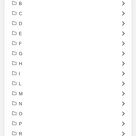
B
C
D
E
F
G
H
I
L
M
N
O
P
R