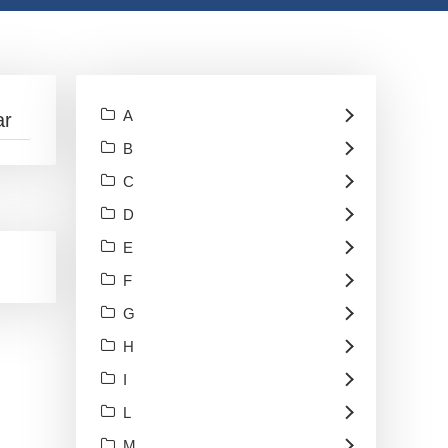
A
B
C
D
E
F
G
H
I
L
M