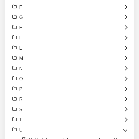
F
G
H
I
L
M
N
O
P
R
S
T
U