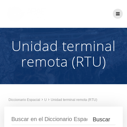
Saltar
al
contenido
Unidad terminal
remota (RTU)
Diccionario Espacial
U
Unidad terminal remota (RTU)