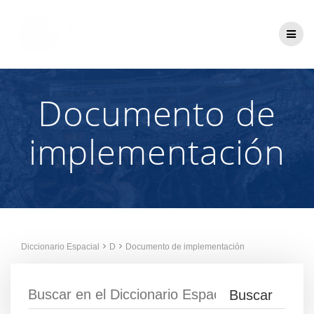
Saltar
al
contenido
Documento de
implementación
Diccionario Espacial
D
Documento de implementación