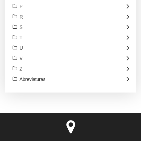
P
R
S
T
U
V
Z
Abreviaturas