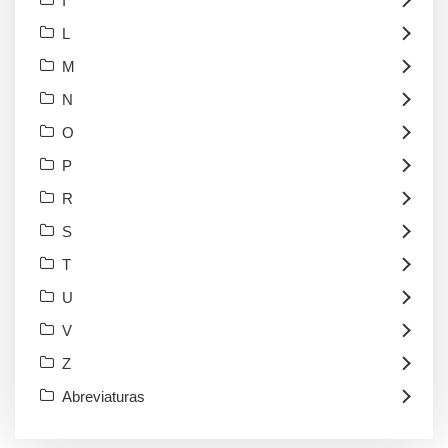
I
L
M
N
O
P
R
S
T
U
V
Z
Abreviaturas