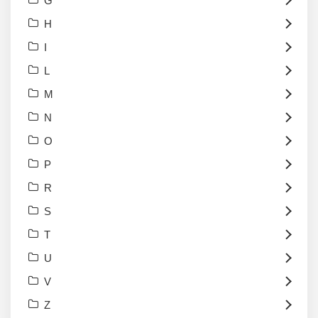
G
H
I
L
M
N
O
P
R
S
T
U
V
Z