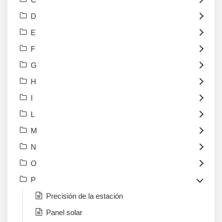
D
E
F
G
H
I
L
M
N
O
P
Precisión de la estación
Panel solar