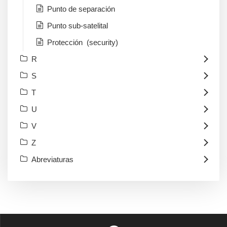
Punto de separación
Punto sub-satelital
Protección (security)
R
S
T
U
V
Z
Abreviaturas