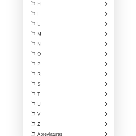
H
I
L
M
N
O
P
R
S
T
U
V
Z
Abreviaturas