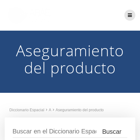
Saltar
al
contenido
Aseguramiento
del producto
Diccionario Espacial
A
Aseguramiento del producto