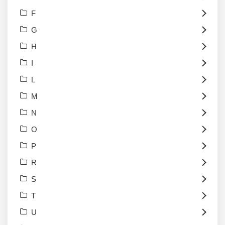
F
G
H
I
L
M
N
O
P
R
S
T
U