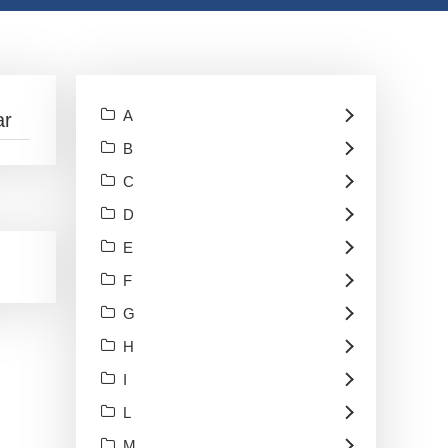
A
B
C
D
E
F
G
H
I
L
M