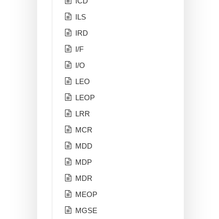
ICD
ILS
IRD
I/F
I/O
LEO
LEOP
LRR
MCR
MDD
MDP
MDR
MEOP
MGSE