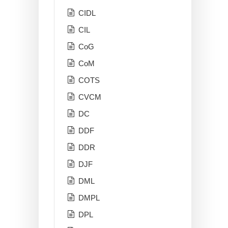
CIDL
CIL
CoG
CoM
COTS
CVCM
DC
DDF
DDR
DJF
DML
DMPL
DPL