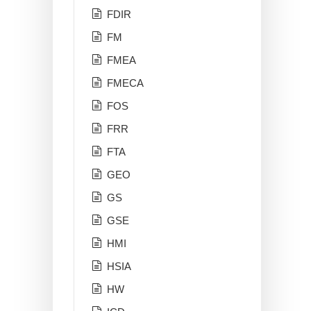
FDIR
FM
FMEA
FMECA
FOS
FRR
FTA
GEO
GS
GSE
HMI
HSIA
HW