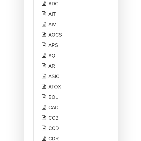
ADC
AIT
AIV
AOCS
APS
AQL
AR
ASIC
ATOX
BOL
CAD
CCB
CCD
CDR