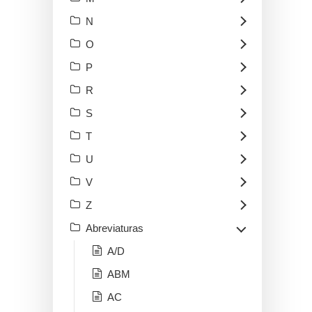
N
O
P
R
S
T
U
V
Z
Abreviaturas
A/D
ABM
AC