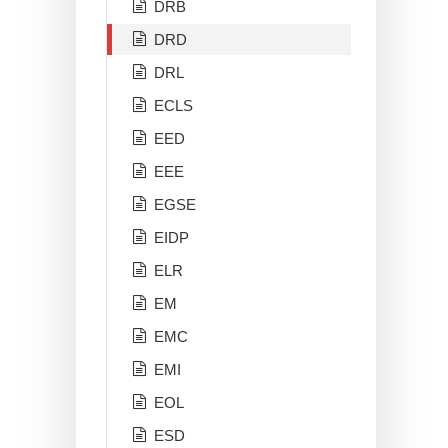
DRB
DRD
DRL
ECLS
EED
EEE
EGSE
EIDP
ELR
EM
EMC
EMI
EOL
ESD