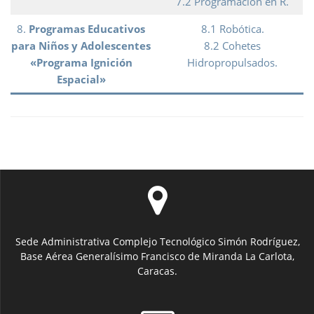
7.2 Programación en R.
8.
Programas Educativos
8.1 Robótica.
para Niños y Adolescentes
8.2 Cohetes
«Programa Ignición
Hidropropulsados.
Espacial»
Sede Administrativa Complejo Tecnológico Simón Rodríguez,
Base Aérea Generalísimo Francisco de Miranda La Carlota,
Caracas.