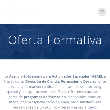
Saltar
al
contenido
Oferta Formativa
La
Agencia Bolivariana para Actividades Espaciales (ABAE)
, a
través de su
Dirección de Ciencia, Formación y Desarrollo
, se
dedica a la formación continua en el campo de la tecnología
espacial y sus aplicaciones científicas. Ofrecemos una amplia
gama de
programas de formación
, disponibles tanto en
modalidad presencial como en línea, para satisfacer las
necesidades de un público diverso y especializado.