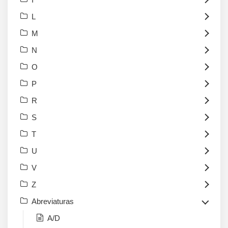
L
M
N
O
P
R
S
T
U
V
Z
Abreviaturas
A/D