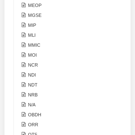
MEOP
MGSE
MIP
MLI
MMIC
MOI
NCR
NDI
NDT
NRB
N/A
OBDH
ORR
OTS