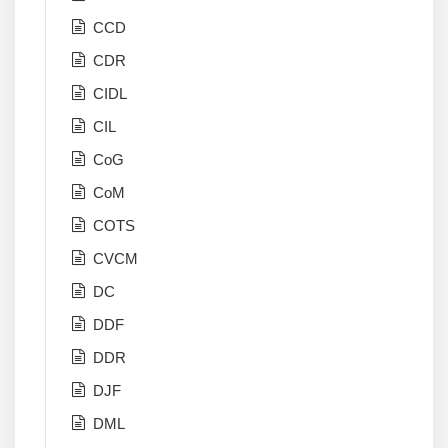
CCD
CDR
CIDL
CIL
CoG
CoM
COTS
CVCM
DC
DDF
DDR
DJF
DML