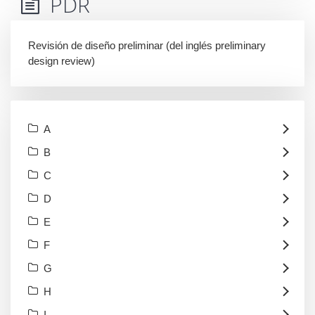
PDR
Revisión de diseño preliminar (del inglés preliminary
design review)
A
B
C
D
E
F
G
H
I