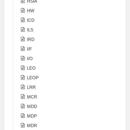
HSIA
HW
ICD
ILS
IRD
I/F
I/O
LEO
LEOP
LRR
MCR
MDD
MDP
MDR