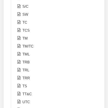
S/C
SW
TC
TCS
TM
TM/TC
TML
TRB
TRL
TRR
TS
TT&C
UTC