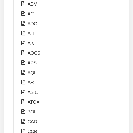
ABM
AC
ADC
AIT
AIV
AOCS
APS
AQL
AR
ASIC
ATOX
BOL
CAD
CCB