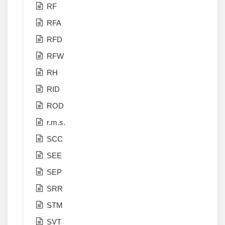
RF
RFA
RFD
RFW
RH
RID
ROD
r.m.s.
SCC
SEE
SEP
SRR
STM
SVT