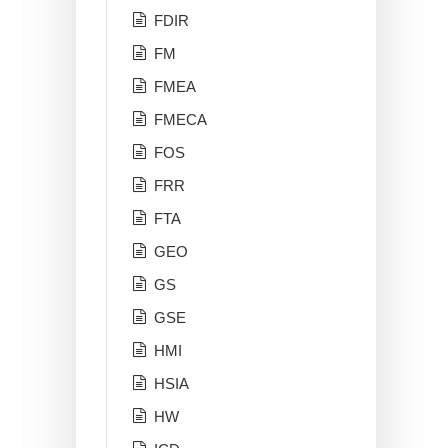
FDIR
FM
FMEA
FMECA
FOS
FRR
FTA
GEO
GS
GSE
HMI
HSIA
HW