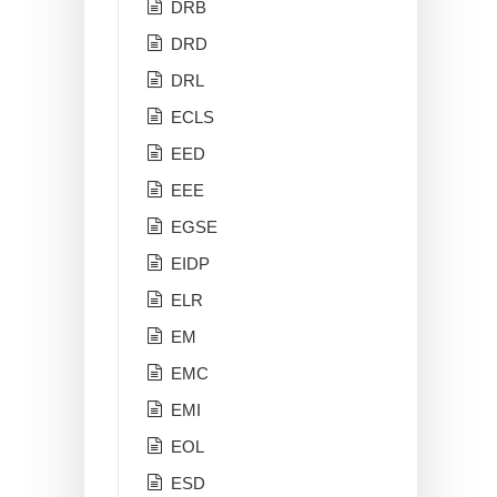
DRB
DRD
DRL
ECLS
EED
EEE
EGSE
EIDP
ELR
EM
EMC
EMI
EOL
ESD