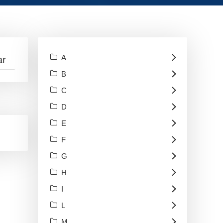
A
B
C
D
E
F
G
H
I
L
M