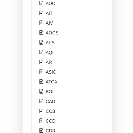
ADC
AIT
AIV
AOCS
APS
AQL
AR
ASIC
ATOX
BOL
CAD
CCB
CCD
CDR