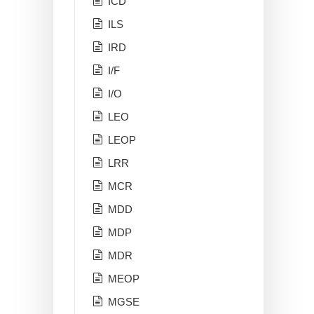
ICD
ILS
IRD
I/F
I/O
LEO
LEOP
LRR
MCR
MDD
MDP
MDR
MEOP
MGSE