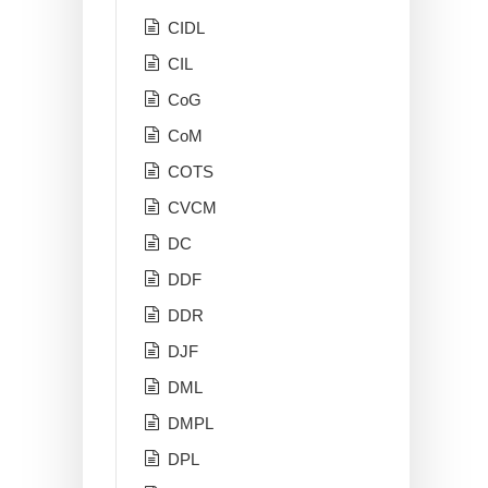
CIDL
CIL
CoG
CoM
COTS
CVCM
DC
DDF
DDR
DJF
DML
DMPL
DPL