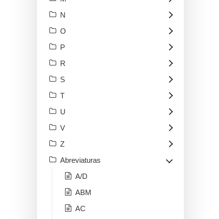
N
O
P
R
S
T
U
V
Z
Abreviaturas
A/D
ABM
AC