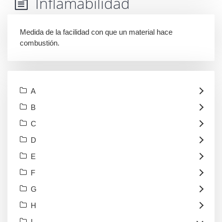
Inflamabilidad
Medida de la facilidad con que un material hace
combustión.
A
B
C
D
E
F
G
H
I