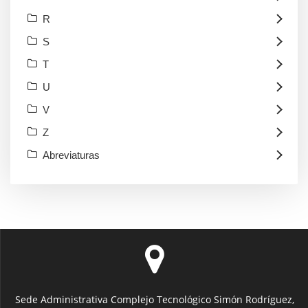
R
S
T
U
V
Z
Abreviaturas
Sede Administrativa Complejo Tecnológico Simón Rodríguez,