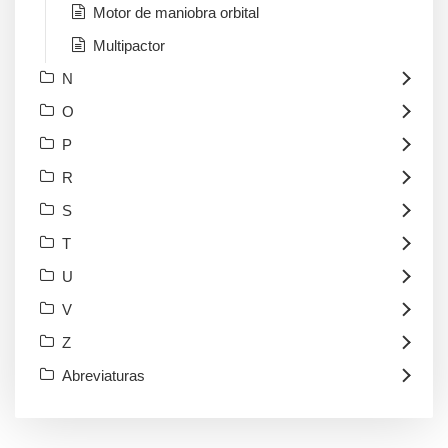
Motor de maniobra orbital
Multipactor
N
O
P
R
S
T
U
V
Z
Abreviaturas