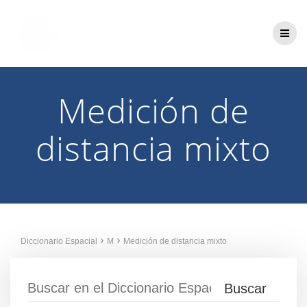
Saltar
al
contenido
Medición de
distancia mixto
Diccionario Espacial
M
Medición de distancia mixto