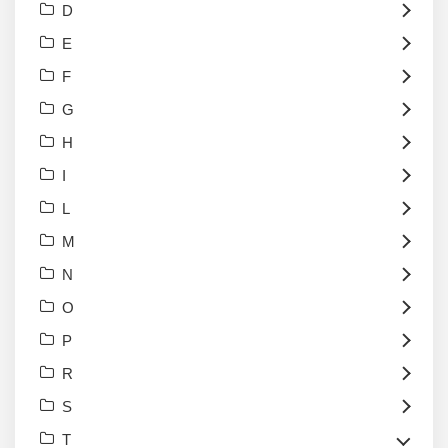
D
E
F
G
H
I
L
M
N
O
P
R
S
T