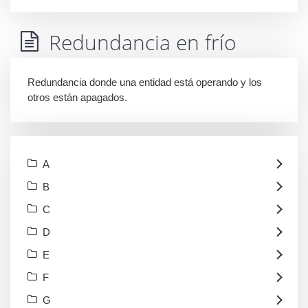
Redundancia en frío
Redundancia donde una entidad está operando y los
otros están apagados.
A
B
C
D
E
F
G