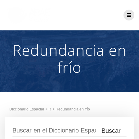
Saltar
al
contenido
Redundancia en
frío
Diccionario Espacial
R
Redundancia en frío