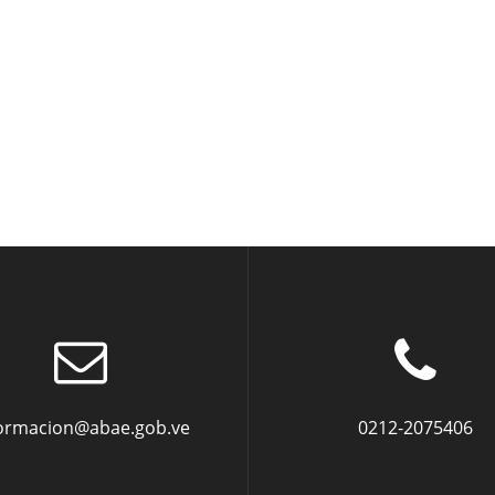
formacion@abae.gob.ve
0212-2075406