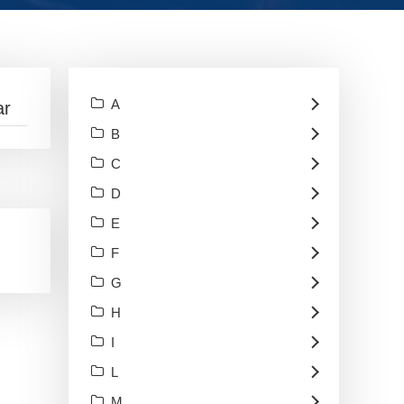
A
B
C
D
E
F
G
H
I
L
M