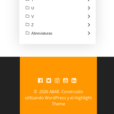
U
V
Z
Abreviaturas
© 2026 ABAE. Construido
utilizando WordPress y el
Highlight
Theme