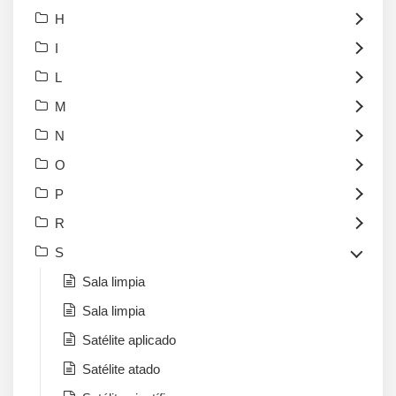
H
I
L
M
N
O
P
R
S
Sala limpia
Sala limpia
Satélite aplicado
Satélite atado