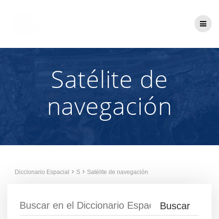
Saltar
al
contenido
Satélite de
navegación
Diccionario Espacial
S
Satélite de navegación